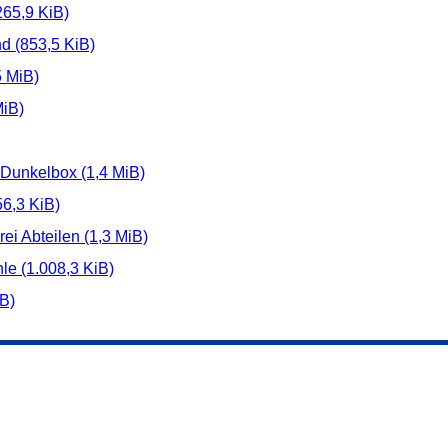
265,9 KiB)
nd
(853,5 KiB)
5 MiB)
MiB)
t Dunkelbox
(1,4 MiB)
56,3 KiB)
rei Abteilen
(1,3 MiB)
hle
(1.008,3 KiB)
iB)