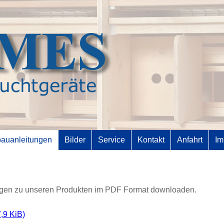
bauanleitungen
Bilder
Service
Kontakt
Anfahrt
Im
ungen zu unseren Produkten im PDF Format downloaden.
,9 KiB)